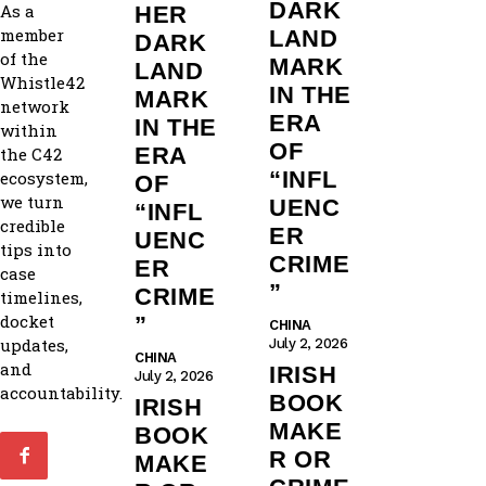
DARK
As a
HER
member
LAND
DARK
of the
MARK
LAND
Whistle42
IN THE
MARK
network
ERA
IN THE
within
OF
ERA
the C42
“INFL
ecosystem,
OF
we turn
UENC
“INFL
credible
ER
UENC
tips into
CRIME
ER
case
”
CRIME
timelines,
docket
”
CHINA
updates,
July 2, 2026
CHINA
and
IRISH
July 2, 2026
accountability.
BOOK
IRISH
MAKE
BOOK
R OR
MAKE