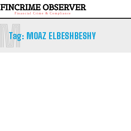
FINCRIME OBSERVER
Financial Crime & Compliance
M
Tag:
MOAZ ELBESHBESHY