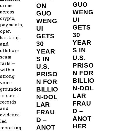
GUO
ON
crime
WENG
across
GUO
crypto,
UI
WENG
payments,
GETS
UI
open
30
GETS
banking,
YEAR
30
and
S IN
offshore
YEAR
scam
U.S.
S IN
rails —
PRISO
U.S.
with a
N FOR
PRISO
strong
BILLIO
N FOR
voice
N‑DOL
BILLIO
grounded
LAR
in court
N‑DOL
records
FRAU
LAR
and
D –
FRAU
evidence-
ANOT
D –
led
HER
ANOT
reporting.