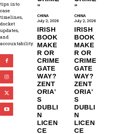
tips into
”
”
case
CHINA
CHINA
timelines,
July 2, 2026
July 2, 2026
docket
IRISH
IRISH
updates,
BOOK
BOOK
and
accountability.
MAKE
MAKE
R OR
R OR
CRIME
CRIME
GATE
GATE
WAY?
WAY?
ZENT
ZENT
ORIA’
ORIA’
S
S
DUBLI
DUBLI
N
N
LICEN
LICEN
CE
CE