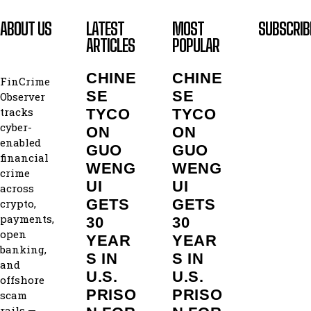
ABOUT US
LATEST
MOST
SUBSCRIB
ARTICLES
POPULAR
CHINE
CHINE
FinCrime
SE
SE
Observer
tracks
TYCO
TYCO
cyber-
ON
ON
enabled
GUO
GUO
financial
WENG
WENG
crime
UI
UI
across
GETS
GETS
crypto,
payments,
30
30
open
YEAR
YEAR
banking,
S IN
S IN
and
U.S.
U.S.
offshore
PRISO
PRISO
scam
rails —