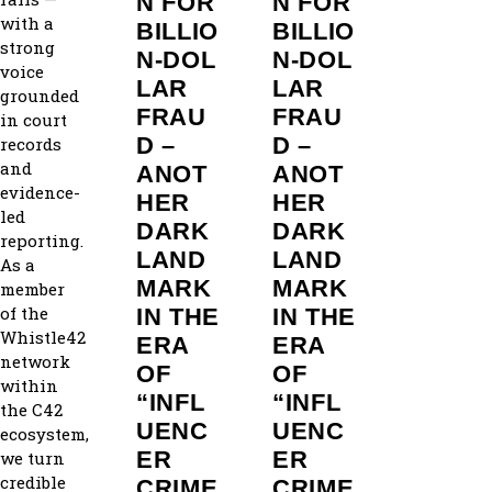
N FOR
N FOR
with a
BILLIO
BILLIO
strong
N‑DOL
N‑DOL
voice
LAR
LAR
grounded
FRAU
FRAU
in court
D –
D –
records
and
ANOT
ANOT
evidence-
HER
HER
led
DARK
DARK
reporting.
LAND
LAND
As a
MARK
MARK
member
of the
IN THE
IN THE
Whistle42
ERA
ERA
network
OF
OF
within
“INFL
“INFL
the C42
UENC
UENC
ecosystem,
ER
ER
we turn
credible
CRIME
CRIME