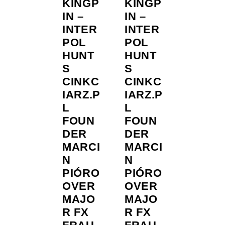
KINGP
KINGP
IN –
IN –
INTER
INTER
POL
POL
HUNT
HUNT
S
S
CINKC
CINKC
IARZ.P
IARZ.P
L
L
FOUN
FOUN
DER
DER
MARCI
MARCI
N
N
PIÓRO
PIÓRO
OVER
OVER
MAJO
MAJO
R FX
R FX