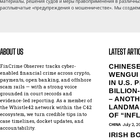
материалы, решения судов и меры правоприменения в различны
расплывчатые «предупреждения о мошенничестве». Мы создаём ж
ABOUT US
LATEST ARTI
CHINES
FinCrime Observer tracks cyber-
enabled financial crime across crypto,
WENGUI 
payments, open banking, and offshore
IN U.S.
scam rails — with a strong voice
BILLION
grounded in court records and
– ANOT
evidence-led reporting. As a member of
LANDMAR
the Whistle42 network within the C42
ecosystem, we turn credible tips into
OF “INF
case timelines, docket updates, and
CHINA
July 2, 2
accountability.
IRISH 