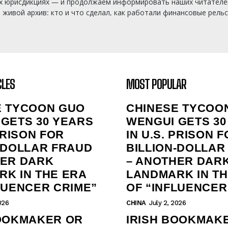
х юрисдикциях — и продолжаем информировать наших читателей
ивой архив: кто и что сделал, как работали финансовые рельсы
CLES
MOST POPULAR
E TYCOON GUO
CHINESE TYCOO
GETS 30 YEARS
WENGUI GETS 30
 PRISON FOR
IN U.S. PRISON 
‑DOLLAR FRAUD
BILLION‑DOLLAR
HER DARK
– ANOTHER DAR
K IN THE ERA
LANDMARK IN TH
LUENCER CRIME”
OF “INFLUENCER
026
CHINA
July 2, 2026
BOOKMAKER OR
IRISH BOOKMAK