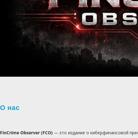
О нас
FinCrime Observer (FCO)
— это издание о киберфинансовой прес