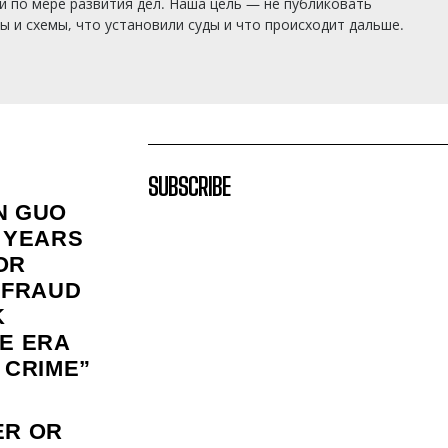
 по мере развития дел. Наша цель — не публиковать
 и схемы, что установили суды и что происходит дальше.
SUBSCRIBE
N GUO
 YEARS
FOR
 FRAUD
K
E ERA
 CRIME”
ER OR