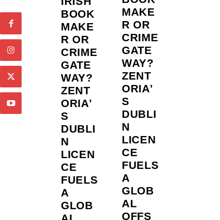
IRISH
MAKE
BOOK
R OR
MAKE
CRIME
R OR
GATE
CRIME
WAY?
GATE
ZENT
WAY?
ORIA’
ZENT
S
ORIA’
DUBLI
S
N
DUBLI
LICEN
N
CE
LICEN
FUELS
CE
A
FUELS
GLOB
A
AL
GLOB
OFFS
AL