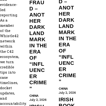
D –
FRAU
evidence-
ANOT
D –
led
HER
ANOT
reporting.
DARK
As a
HER
member
LAND
DARK
of the
MARK
LAND
Whistle42
IN THE
MARK
network
ERA
IN THE
within
OF
ERA
the C42
“INFL
ecosystem,
OF
we turn
UENC
“INFL
credible
ER
UENC
tips into
CRIME
ER
case
”
CRIME
timelines,
docket
”
CHINA
updates,
July 2, 2026
CHINA
and
IRISH
July 2, 2026
accountability.
BOOK