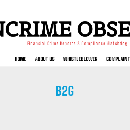
NCRIME OBS
Financial Crime Reports & Compliance Watchdog
HOME
ABOUT US
WHISTLEBLOWER
COMPLAINT
B2G
NWORLD
23TRADERS
ARBITRACOIN
AVALON LIFE
BEALGOT