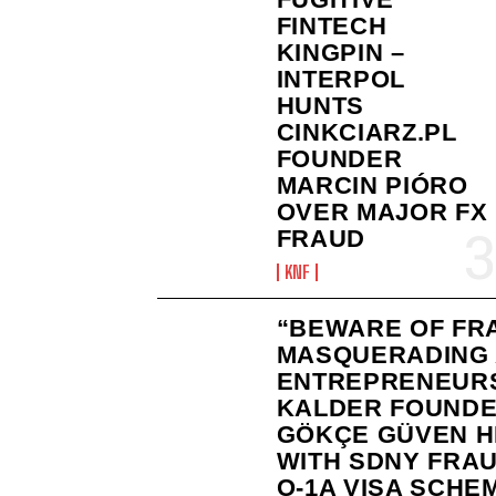
FINTECH
KINGPIN –
INTERPOL
HUNTS
CINKCIARZ.PL
FOUNDER
MARCIN PIÓRO
OVER MAJOR FX
FRAUD
KNF
“BEWARE OF FR
MASQUERADING
ENTREPRENEURS
KALDER FOUND
GÖKÇE GÜVEN H
WITH SDNY FRAU
O-1A VISA SCHE