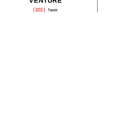
VENTURE
B2G
Tamir