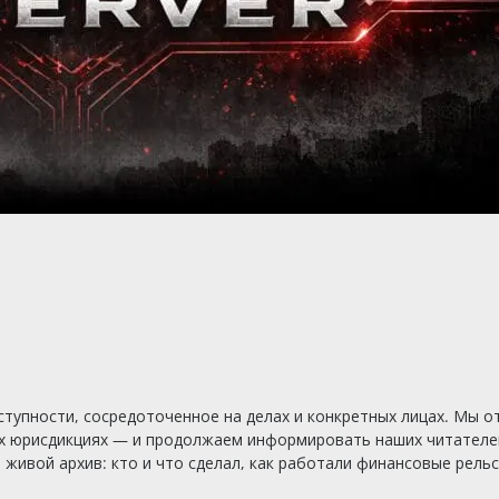
тупности, сосредоточенное на делах и конкретных лицах. Мы о
х юрисдикциях — и продолжаем информировать наших читателей
ивой архив: кто и что сделал, как работали финансовые рельсы