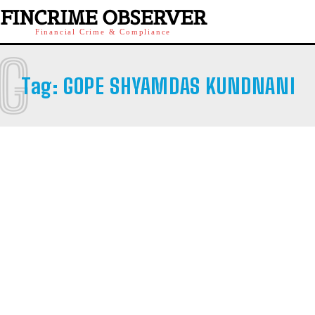
FINCRIME OBSERVER
Financial Crime & Compliance
G
Tag:
GOPE SHYAMDAS KUNDNANI