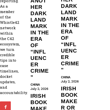
ANOT
reporting.
DARK
As a
HER
member
LAND
DARK
of the
MARK
LAND
Whistle42
IN THE
MARK
network
ERA
IN THE
within
OF
ERA
the C42
“INFL
ecosystem,
OF
we turn
UENC
“INFL
credible
ER
UENC
tips into
CRIME
ER
case
”
CRIME
timelines,
docket
”
CHINA
updates,
July 2, 2026
CHINA
and
IRISH
July 2, 2026
accountability.
BOOK
IRISH
MAKE
BOOK
R OR
MAKE