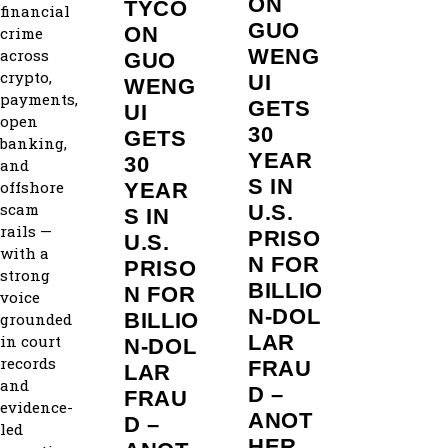
ON
TYCO
financial
GUO
ON
crime
WENG
across
GUO
crypto,
UI
WENG
payments,
GETS
UI
open
30
GETS
banking,
YEAR
30
and
S IN
offshore
YEAR
scam
U.S.
S IN
rails —
PRISO
U.S.
with a
N FOR
PRISO
strong
BILLIO
N FOR
voice
N‑DOL
BILLIO
grounded
LAR
in court
N‑DOL
records
FRAU
LAR
and
D –
FRAU
evidence-
ANOT
D –
led
HER