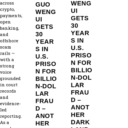
WENG
across
GUO
crypto,
UI
WENG
payments,
GETS
UI
open
30
GETS
banking,
YEAR
30
and
S IN
offshore
YEAR
scam
U.S.
S IN
rails —
PRISO
U.S.
with a
N FOR
PRISO
strong
BILLIO
N FOR
voice
N‑DOL
BILLIO
grounded
LAR
in court
N‑DOL
records
FRAU
LAR
and
D –
FRAU
evidence-
ANOT
D –
led
HER
ANOT
reporting.
DARK
As a
HER