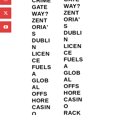
CRIME
WAY?
GATE
ZENT
WAY?
ORIA’
ZENT
S
ORIA’
DUBLI
S
N
DUBLI
LICEN
N
CE
LICEN
FUELS
CE
A
FUELS
GLOB
A
AL
GLOB
OFFS
AL
HORE
OFFS
CASIN
HORE
O
CASIN
RACK
O