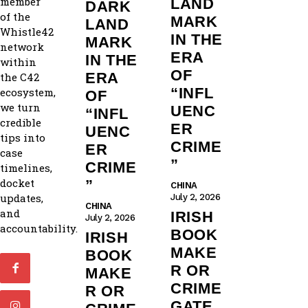
member
LAND
DARK
of the
MARK
LAND
Whistle42
IN THE
MARK
network
ERA
IN THE
within
OF
ERA
the C42
“INFL
ecosystem,
OF
we turn
UENC
“INFL
credible
ER
UENC
tips into
CRIME
ER
case
”
CRIME
timelines,
docket
”
CHINA
updates,
July 2, 2026
CHINA
and
IRISH
July 2, 2026
accountability.
BOOK
IRISH
MAKE
BOOK
R OR
MAKE
CRIME
R OR
GATE