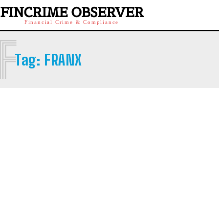
FINCRIME OBSERVER
Financial Crime & Compliance
F
Tag:
FRANX