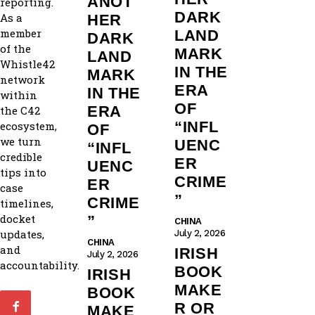
ANOT
reporting.
DARK
As a
HER
member
LAND
DARK
of the
MARK
LAND
Whistle42
IN THE
MARK
network
ERA
IN THE
within
OF
ERA
the C42
“INFL
ecosystem,
OF
we turn
UENC
“INFL
credible
ER
UENC
tips into
CRIME
ER
case
”
CRIME
timelines,
docket
”
CHINA
updates,
July 2, 2026
CHINA
and
IRISH
July 2, 2026
accountability.
BOOK
IRISH
MAKE
BOOK
R OR
MAKE