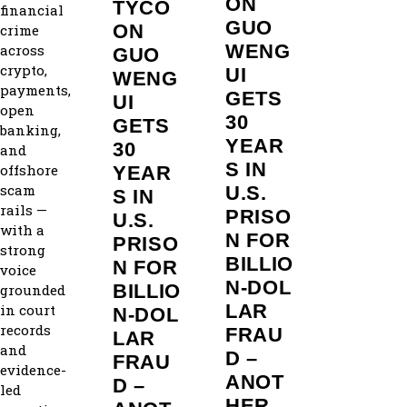
ON
TYCO
financial
GUO
ON
crime
WENG
across
GUO
crypto,
UI
WENG
payments,
GETS
UI
open
30
GETS
banking,
YEAR
30
and
S IN
offshore
YEAR
scam
U.S.
S IN
rails —
PRISO
U.S.
with a
N FOR
PRISO
strong
BILLIO
N FOR
voice
N‑DOL
BILLIO
grounded
LAR
in court
N‑DOL
records
FRAU
LAR
and
D –
FRAU
evidence-
ANOT
D –
led
HER