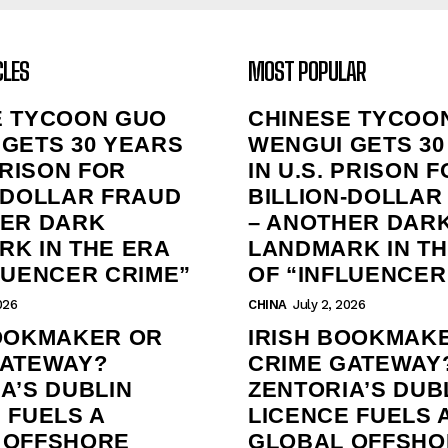
CLES
MOST POPULAR
E TYCOON GUO
CHINESE TYCOO
GETS 30 YEARS
WENGUI GETS 30
 PRISON FOR
IN U.S. PRISON 
‑DOLLAR FRAUD
BILLION‑DOLLAR
HER DARK
– ANOTHER DAR
K IN THE ERA
LANDMARK IN TH
LUENCER CRIME”
OF “INFLUENCER
026
CHINA
July 2, 2026
BOOKMAKER OR
IRISH BOOKMAK
GATEWAY?
CRIME GATEWAY
A’S DUBLIN
ZENTORIA’S DUB
 FUELS A
LICENCE FUELS 
 OFFSHORE
GLOBAL OFFSHO