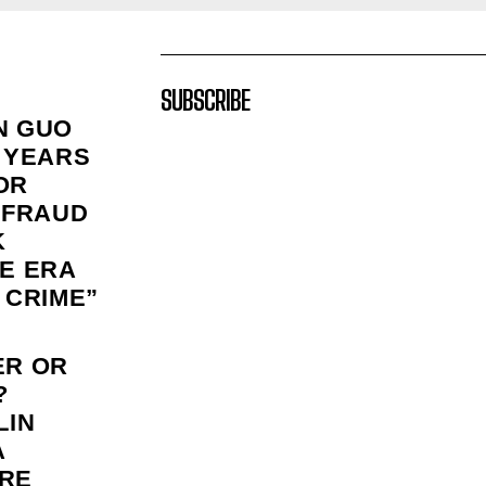
SUBSCRIBE
N GUO
 YEARS
FOR
 FRAUD
K
E ERA
 CRIME”
ER OR
?
LIN
A
RE