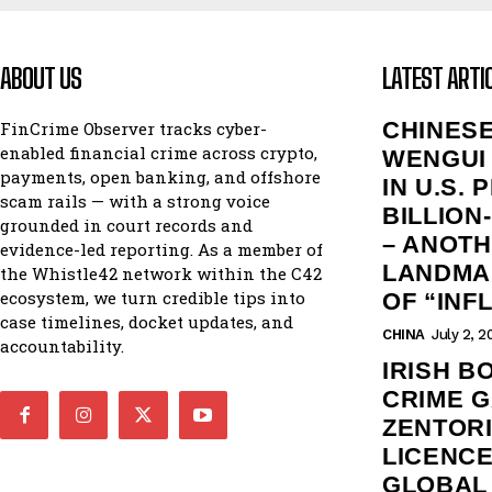
ABOUT US
LATEST ARTI
CHINES
FinCrime Observer tracks cyber-
enabled financial crime across crypto,
WENGUI 
payments, open banking, and offshore
IN U.S.
scam rails — with a strong voice
BILLION
grounded in court records and
– ANOT
evidence-led reporting. As a member of
LANDMAR
the Whistle42 network within the C42
ecosystem, we turn credible tips into
OF “INF
case timelines, docket updates, and
CHINA
July 2, 2
accountability.
IRISH 
CRIME 
ZENTORI
LICENCE
GLOBAL