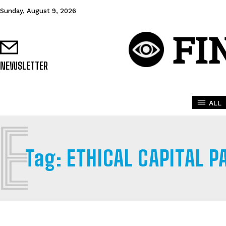
Sunday, August 9, 2026
FI
NEWSLETTER
ALL
E
Tag:
ETHICAL CAPITAL 