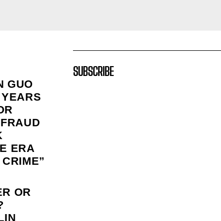
SUBSCRIBE
N GUO
 YEARS
FOR
 FRAUD
K
E ERA
 CRIME”
ER OR
?
LIN