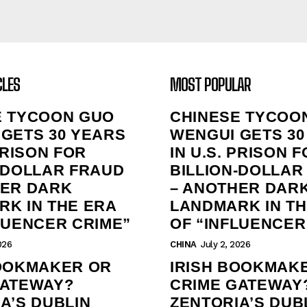
CLES
MOST POPULAR
E TYCOON GUO
CHINESE TYCOO
GETS 30 YEARS
WENGUI GETS 30
 PRISON FOR
IN U.S. PRISON 
‑DOLLAR FRAUD
BILLION‑DOLLAR
HER DARK
– ANOTHER DAR
K IN THE ERA
LANDMARK IN TH
LUENCER CRIME”
OF “INFLUENCER
026
CHINA
July 2, 2026
BOOKMAKER OR
IRISH BOOKMAK
GATEWAY?
CRIME GATEWAY
A’S DUBLIN
ZENTORIA’S DUB