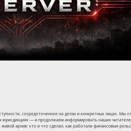
тупности, сосредоточенное на делах и конкретных лицах. Мы о
х юрисдикциях — и продолжаем информировать наших читателей
ивой архив: кто и что сделал, как работали финансовые рельсы