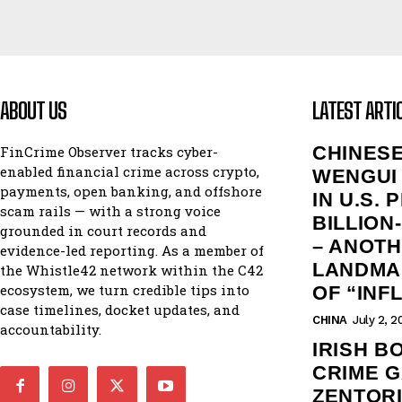
ABOUT US
LATEST ARTI
CHINES
FinCrime Observer tracks cyber-
enabled financial crime across crypto,
WENGUI 
payments, open banking, and offshore
IN U.S.
scam rails — with a strong voice
BILLION
grounded in court records and
– ANOT
evidence-led reporting. As a member of
LANDMAR
the Whistle42 network within the C42
ecosystem, we turn credible tips into
OF “INF
case timelines, docket updates, and
CHINA
July 2, 2
accountability.
IRISH 
CRIME 
ZENTORI